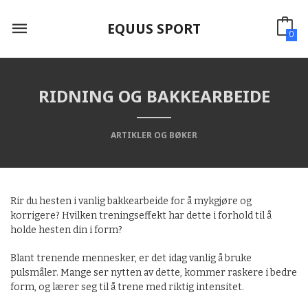
Gå
til
EQUUS SPORT
innholdet
0
RIDNING OG BAKKEARBEIDE
ARTIKLER OG BØKER
Rir du hesten i vanlig bakkearbeide for å mykgjøre og
korrigere? Hvilken treningseffekt har dette i forhold til å
holde hesten din i form?
Blant trenende mennesker, er det idag vanlig å bruke
pulsmåler. Mange ser nytten av dette, kommer raskere i bedre
form, og lærer seg til å trene med riktig intensitet.