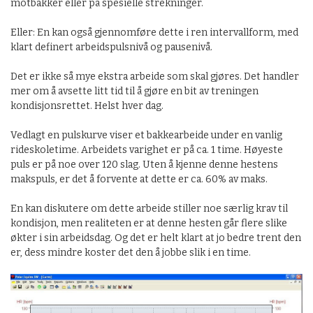
motbakker eller på spesielle strekninger.
Eller: En kan også gjennomføre dette i ren intervallform, med
klart definert arbeidspulsnivå og pausenivå.
Det er ikke så mye ekstra arbeide som skal gjøres. Det handler
mer om å avsette litt tid til å gjøre en bit av treningen
kondisjonsrettet. Helst hver dag.
Vedlagt en pulskurve viser et bakkearbeide under en vanlig
rideskoletime. Arbeidets varighet er på ca. 1 time. Høyeste
puls er på noe over 120 slag. Uten å kjenne denne hestens
makspuls, er det å forvente at dette er ca. 60% av maks.
En kan diskutere om dette arbeide stiller noe særlig krav til
kondisjon, men realiteten er at denne hesten går flere slike
økter i sin arbeidsdag. Og det er helt klart at jo bedre trent den
er, dess mindre koster det den å jobbe slik i en time.