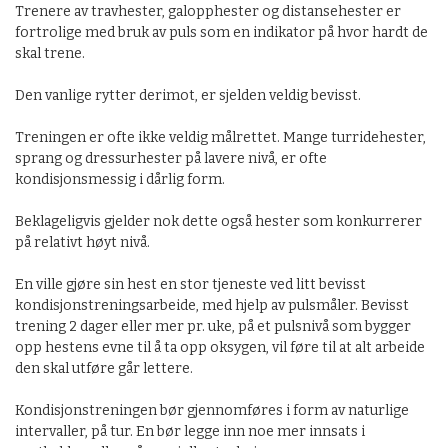
Trenere av travhester, galopphester og distansehester er
fortrolige med bruk av puls som en indikator på hvor hardt de
skal trene.
Den vanlige rytter derimot, er sjelden veldig bevisst.
Treningen er ofte ikke veldig målrettet. Mange turridehester,
sprang og dressurhester på lavere nivå, er ofte
kondisjonsmessig i dårlig form.
Beklageligvis gjelder nok dette også hester som konkurrerer
på relativt høyt nivå.
En ville gjøre sin hest en stor tjeneste ved litt bevisst
kondisjonstreningsarbeide, med hjelp av pulsmåler. Bevisst
trening 2 dager eller mer pr. uke, på et pulsnivå som bygger
opp hestens evne til å ta opp oksygen, vil føre til at alt arbeide
den skal utføre går lettere.
Kondisjonstreningen bør gjennomføres i form av naturlige
intervaller, på tur. En bør legge inn noe mer innsats i