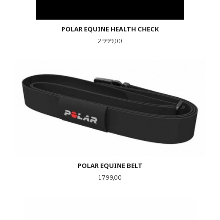
POLAR EQUINE HEALTH CHECK
Pris
2 999,00
POLAR EQUINE BELT
Pris
1 799,00