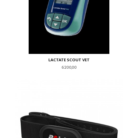
LACTATE SCOUT VET
Pris
6 200,00