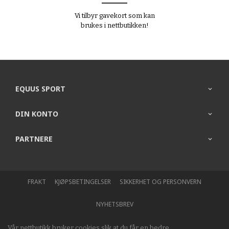
Vi tilbyr gavekort som kan
brukes i nettbutikken!
EQUUS SPORT
DIN KONTO
PARTNERE
FRAKT
KJØPSBETINGELSER
SIKKERHET OG PERSONVERN
NYHETSBREV
Vår nettbutikk bruker cookies slik at du får en bedre